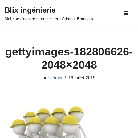
Blix ingénierie
Aller
Maîtrise d'oeuvre et conseil en bâtiment Bordeaux
au
contenu
gettyimages-182806626-
2048×2048
par
admin
19 juillet 2019